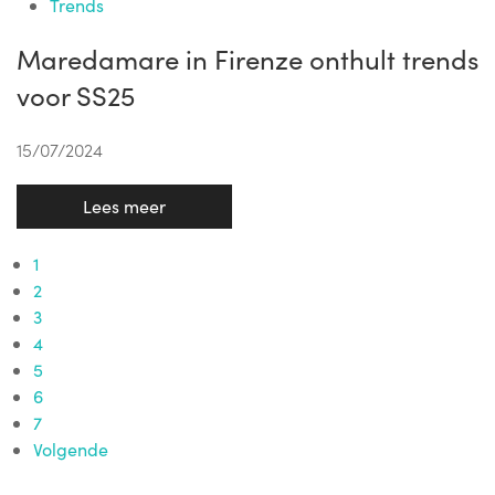
Trends
Maredamare in Firenze onthult trends
voor SS25
15/07/2024
Lees meer
1
2
3
4
5
Wil je graag onze nieuwsbrief
6
7
ontvangen?
Volgende