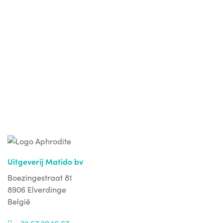
Aphrodite PRO stuurt maandelijks een nieuwsbrief uit naar
de hele sector. Wil je die graag ontvangen? Schrijf je snel in
via onderstaande link.
Ja, ik wil de nieuwsbrief ontvangen
Uitgeverij Matido bv
Boezingestraat 81
8906 Elverdinge
België