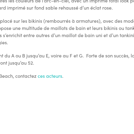
es les couleurs de l’arc-en-ciel, avec un imprimé total look pa
ard imprimé sur fond sable rehaussé d’un éclat rose.
t placé sur les bikinis (rembourrés à armatures), avec des mod
se une multitude de maillots de bain et leurs bikinis ou tanki
s’enrichit entre autres d’un maillot de bain uni et d’un tank
ies.
inent du A ou B jusqu’au E, voire au F et G. Forte de son succè
vont jusqu’au 52.
 Beach, contactez
ces acteurs
.