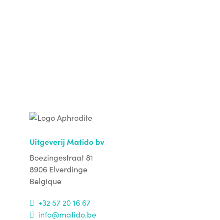
Uitgeverij Matido bv
Boezingestraat 81
8906 Elverdinge
Belgique
+32 57 20 16 67
info@matido.be