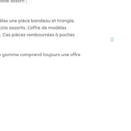
stel assorti ;
èles une pièce bandeau et triangle.
nis assortis. L’offre de modèles
ini. Ces pièces rembourrées à poches
s, la gamme comprend toujours une offre